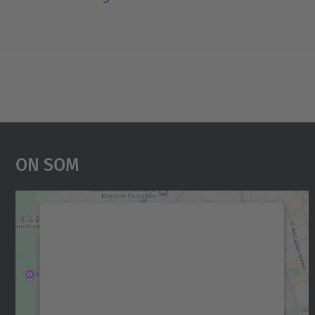
On Som
Necessitem el vostre consentiment
per carregar el servei Google Maps!
Utilitzem un servei de tercers per incrustar
contingut del mapa que pugui recollir dades
sobre la vostra activitat. Reviseu-ne els
detalls i accepteu el servei per veure el mapa.