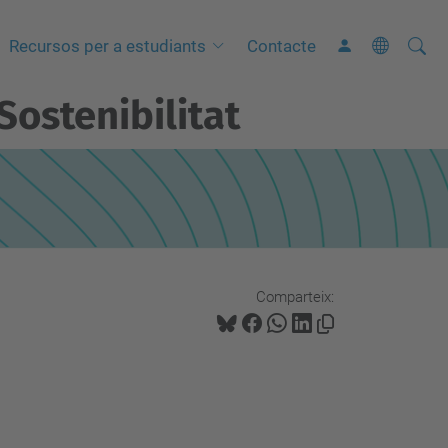
Cerca
C
Recursos per a estudiants
Contacte
e
Sostenibilitat
r
c
a
a
v
a
n
Comparteix:
ç
a
d
a
…