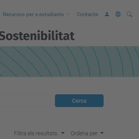
Cerca
C
Recursos per a estudiants
Contacte
e
Sostenibilitat
r
c
a
a
v
a
n
ç
a
d
a
…
Filtra els resultats.
Ordena per