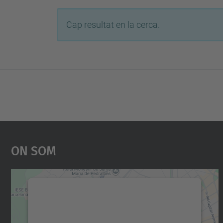
Cap resultat en la cerca.
On Som
Necessitem el vostre consentiment
per carregar el servei Google Maps!